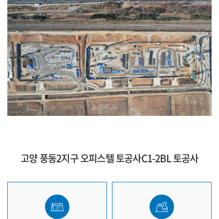
고양 풍동2지구 오피스텔 토공사C1-2BL 토공사