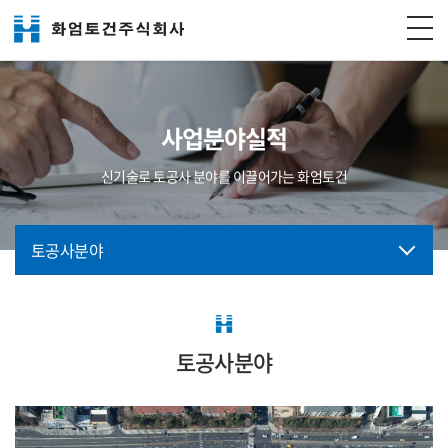
사업분야실적
신기술로 토공사 분야를 이끌어가는 화엄토건
토공사분야
토공사분야